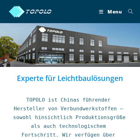
Skip
to
Menu
content
Experte für Leichtbaulösungen
TOPOLO ist Chinas führender 
Hersteller von Verbundwerkstoffen – 
sowohl hinsichtlich Produktionsgröße 
als auch technologischem 
Fortschritt. Wir verfügen über 